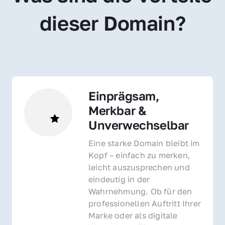
dieser Domain?
Einprägsam, 
Merkbar & 
Unverwechselbar
Eine starke Domain bleibt im 
Kopf – einfach zu merken, 
leicht auszusprechen und 
eindeutig in der 
Wahrnehmung. Ob für den 
professionellen Auftritt Ihrer 
Marke oder als digitale 