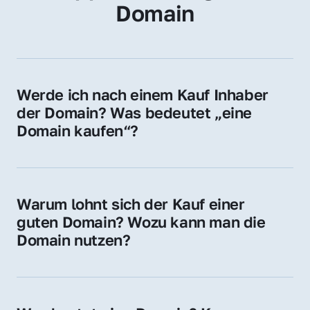
Domain
Werde ich nach einem Kauf Inhaber 
der Domain? Was bedeutet „eine 
Domain kaufen“?
Ja, Sie werden der offizielle Domain-Inhaber. 
Sie erhalten alle Rechte zur Nutzung, 
Verwaltung oder Weiterveräußerung der 
Warum lohnt sich der Kauf einer 
Domain.
guten Domain? Wozu kann man die 
Domain nutzen?
Eine starke Domain steigert Sichtbarkeit, 
Vertrauen und Markenwert. Nutzen Sie sie 
für Ihre Website, Weiterleitung, E-Mail-