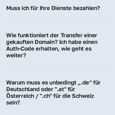
Hosting-Anbieter) fallen geringe laufende 
Muss ich für Ihre Dienste bezahlen?
Gebühren an. Diese bewegen sich für .de 
Nein, bei uns zahlen Sie nur den Kaufpreis 
Domains bei ca. 5€ / Jahr
der Domain – ohne zusätzliche Vermittlungs- 
oder Servicegebühren.
Wie funktioniert der Transfer einer 
gekauften Domain? Ich habe einen 
Auth-Code erhalten, wie geht es 
weiter?
Mit dem Auth-Code beauftragen Sie Ihren 
Provider, die Domain zu übernehmen. Gerne 
begleiten wir Sie bei diesem einfachen und 
Warum muss es unbedingt „.de“ für 
schnellen Prozess.
Deutschland oder ".at" für 
Österreich / ".ch" für die Schweiz 
sein?
Diese Endungen stehen für regionale 