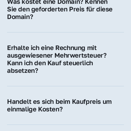
Was kostet eine Domain? Kennen 
Adressen oder als digitale Investition.
Sie den geforderten Preis für diese 
Domain?
Der Preis variiert je nach Domain. Für diese 
Domain liegt ein konkreter Kaufpreis vor – 
kontaktieren Sie uns gerne für ein 
Erhalte ich eine Rechnung mit 
unverbindliches Angebot.
ausgewiesener Mehrwertsteuer? 
Kann ich den Kauf steuerlich 
absetzen?
Ja, Sie erhalten eine Rechnung mit MwSt. 
Für Unternehmen ist der Kauf in der Regel 
steuerlich absetzbar.
Handelt es sich beim Kaufpreis um 
einmalige Kosten?
Ja. Der Kaufpreis ist einmalig. Nur beim 
späteren Betrieb der Domain (z. B. beim 